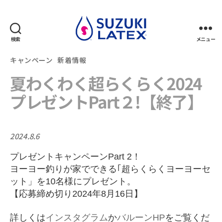
検索
メニュー
鈴
木
カ
キャンペーン
新着情報
ラ
テ
夏わくわく超らくらく2024
テ
ゴ
ッ
リ
プレゼントPart２!【終了】
ク
ー
ス
|
公
2024.8.6
投
式
稿
プレゼントキャンペーンPart 2！
日
ヨーヨー釣りが家でできる｢超らくらくヨーヨーセ
ット」を10名様にプレゼント。
【応募締め切り2024年8月16日】
詳しくは
インスタグラム
か
バルーンHP
をご覧くだ