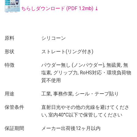
ちらしダウンロード (PDF 1.2mb) ⤓
原料
シリコーン
形状
ストレート(リング付き)
特徴
パウダー無し (ノンパウダー), 無硫黄, 無
塩素, グリップ力, RoHS対応・環境負荷物
質不使用
用途
工業, 事務作業, シール・テープ貼り
保管条件
直射日光やその他の光線を避けてくださ
い, 室内40°C以下で保管してください
保証期間
メーカー出荷後12ヶ月以内